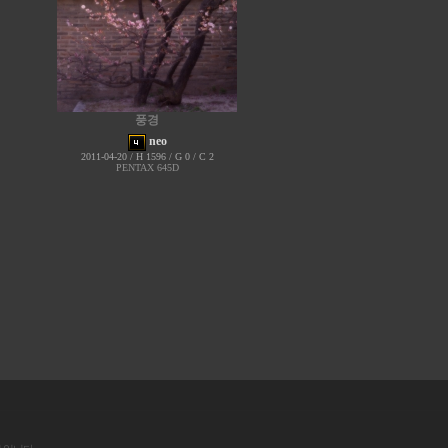
풍경
neo
2011-04-20 / H 1596 / G 0 / C 2
PENTAX 645D