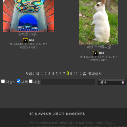
광화문 야경...
neo
2011-05-18 / H 1669 / G 0 / C 0
남산 토끼들...
PENTAX 645D
neo
2011-05-03 / H 1637 / G 0 / C 0
PENTAX 645D
8
첫페이지
1
2
3
4
5
6
7
9
10
다음
끝페이지
작성자
제목
내용
검색
개인정보보호정책
|
이용약관
|
갤러리운영원칙
* 목화사진여행에 올려진 여행 일정은 목화사진여행이 제작한 것입니다