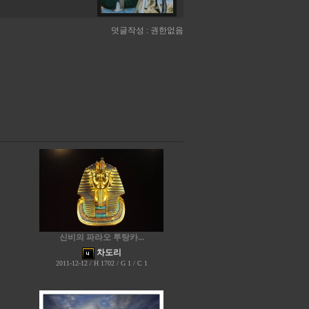
덧글작성 : 권한없음
신비의 파라오 투탕카...
차도리
2011-12-12 / H 1702 / G 1 / C 1