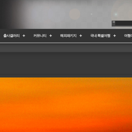
출사갤러리
커뮤니티
해외패키지
국내 특별여행
여행