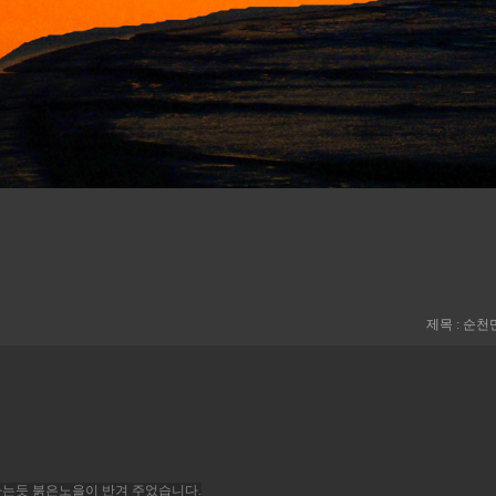
제목 : 순천
하는듯 붉은노을이 반겨 주었습니다.