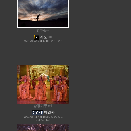
고고씽~~
사포100
2011-08-02 / H 1448 / G 1 / C 1
송정가무쇼1
이경자
2011-06-11 / H 1615 / G 0 / C 1
NIKON D3