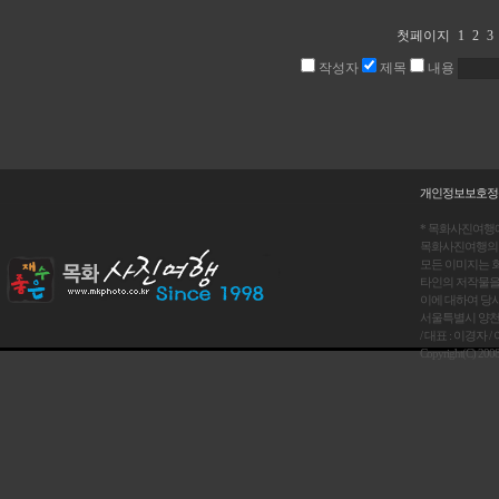
첫페이지
1
2
3
작성자
제목
내용
개인정보보호정
* 목화사진여행
목화사진여행의 
모든 이미지는 회
타인의 저작물을
이에 대하여 당
서울특별시 양천구 목동 
/ 대표 : 이경자 / 이
Copyright(C) 20