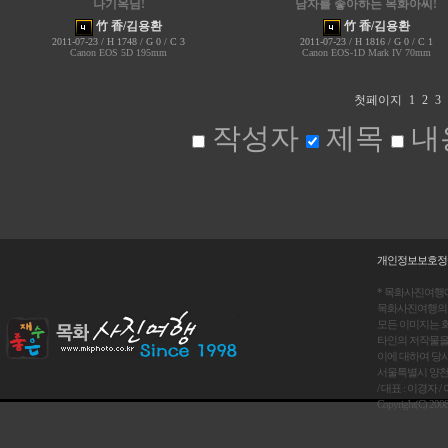
나기옥님!
남자를 좋아하는 목화아씨!
竹 香/김용환
竹 香/김용환
2011-07-23 / H 1748 / G 0 / C 3
2011-07-23 / H 1816 / G 0 / C 1
Canon EOS 5D 195mm
Canon EOS-1D Mark IV 70mm
첫페이지
1
2
3
작성자
제목
내
개인정보보호정
* 목화사진여행
목화사진여행의 
모든 이미지는 회
타인의 저작물을
이에 대하여 당
서울특별시 양천구 목동 
/ 대표 : 이경자 / 이
Copyright(C) 20