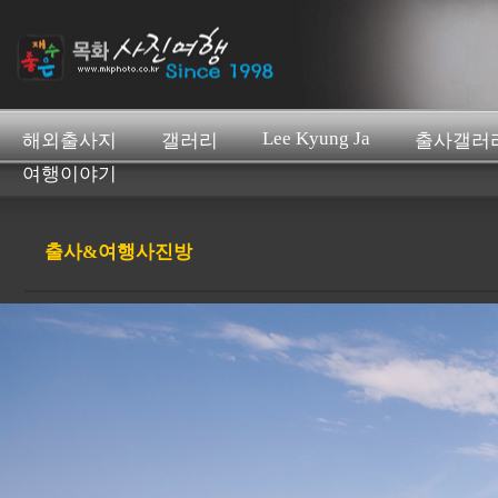
Lee Kyung Ja
해외출사지
갤러리
출사갤러
여행이야기
출사&여행사진방